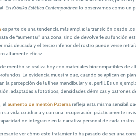
al. En
Krónika Estética Contemporánea
lo observamos como un pu
a
es parte de una tendencia más amplia: la transición desde los 
trata de “aumentar” una zona, sino de devolverle su función est
más delicada y el tercio inferior del rostro puede verse retra
ro altamente eficaz.
 de mentón se realiza hoy con materiales biocompatibles de alta
os profundos. La evidencia muestra que, cuando se aplican en pl
n la percepción de la línea mandibular y el perfil. Es un ejemp
sión, adaptadas a fototipos, densidades dérmicas y patrones d
, el
aumento de mentón Paterna
refleja esta misma sensibilid
n su vida cotidiana y con una recuperación prácticamente invi
apacidad de integrarse en la narrativa personal de cada rostro.
nteresante ver cómo este tratamiento ha pasado de ser una corr