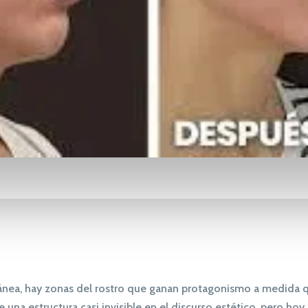
ránea, hay zonas del rostro que ganan protagonismo a medida q
una estructura casi invisible en el discurso estético, pero hoy