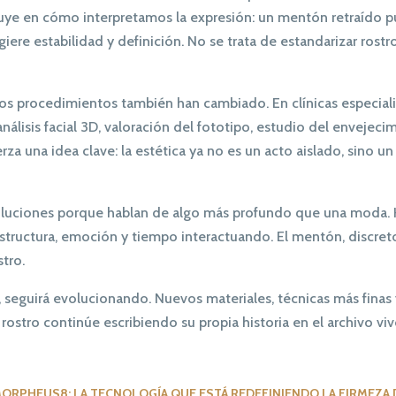
fluye en cómo interpretamos la expresión: un mentón retraído pu
ere estabilidad y definición. No se trata de estandarizar rostr
os procedimientos también han cambiado. En clínicas especia
análisis facial 3D, valoración del fototipo, estudio del envej
uerza una idea clave: la estética ya no es un acto aislado, sin
luciones porque hablan de algo más profundo que una moda. 
estructura, emoción y tiempo interactuando. El mentón, discret
tro.
 seguirá evolucionando. Nuevos materiales, técnicas más fina
stro continúe escribiendo su propia historia en el archivo vivo
ORPHEUS8: LA TECNOLOGÍA QUE ESTÁ REDEFINIENDO LA FIRMEZA 